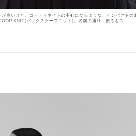
かいニットが良いけど、コーディネイトの中心になるような、インパクト
OOP KNIT(バックスクープニット)。名前の通り、後ろをス...